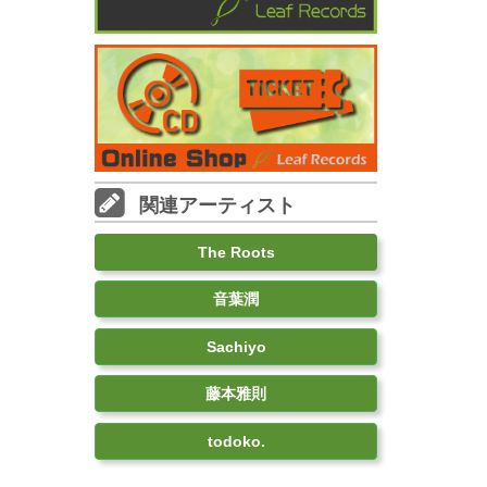
関連アーティスト
The Roots
音葉潤
Sachiyo
藤本雅則
todoko.