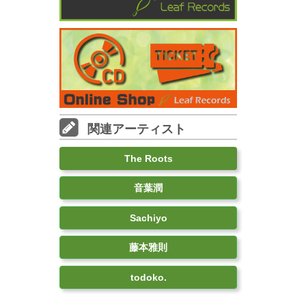
関連アーティスト
The Roots
音葉潤
Sachiyo
藤本雅則
todoko.