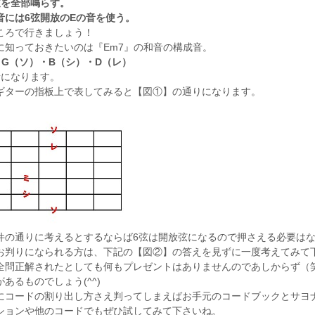
弦を全部鳴らす。
音には6弦開放のEの音を使う。
ころで行きましょう！
に知っておきたいのは『Em7』の和音の構成音。
・G（ソ）・B（シ）・D（レ）
音になります。
ギターの指板上で表してみると【図①】の通りになります。
件の通りに考えるとするならば6弦は開放弦になるので押さえる必要は
お判りになられる方は、下記の【図②】の答えを見ずに一度考えてみて
全問正解されたとしても何もプレゼントはありませんのであしからず（
あるものでしょう(^^)
にコードの割り出し方さえ判ってしまえばお手元のコードブックとサヨ
ションや他のコードでもぜひ試してみて下さいね。