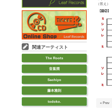
（答え）
関連アーティスト
The Roots
音葉潤
Sachiyo
藤本雅則
todoko.
« Prev