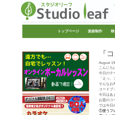
トップページ
楽曲制作
映
『コ
August 19
こんにち
今日のテ
「えっ、
そんなお
コードブ
今日はあ
お題のコ
では今日
①使うフ