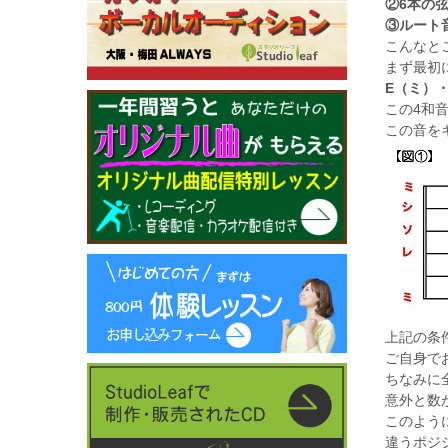
②6本の
③ルート
こんなと
まず最初
E（ミ）
この4和
この音を
上記の条
ご自身で
ちなみに
意外と数が
このよう
違うポジ