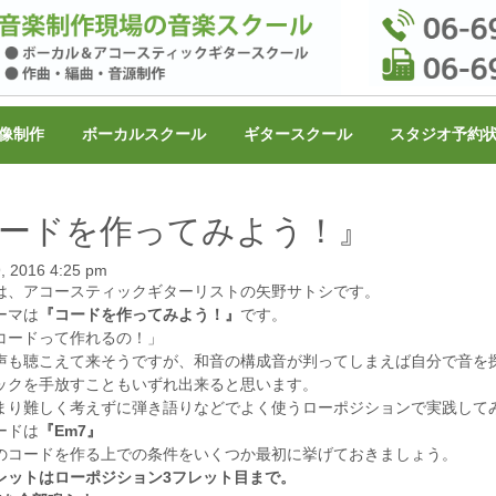
像制作
ボーカルスクール
ギタースクール
スタジオ予約
ードを作ってみよう！』
, 2016 4:25 pm
は、アコースティックギターリストの矢野サトシです。
ーマは
『コードを作ってみよう！』
です。
コードって作れるの！」
声も聴こえて来そうですが、和音の構成音が判ってしまえば自分で音を探
ックを手放すこともいずれ出来ると思います。
まり難しく考えずに弾き語りなどでよく使うローポジションで実践して
ードは
『Em7』
のコードを作る上での条件をいくつか最初に挙げておきましょう。
レットはローポジション3フレット目まで。