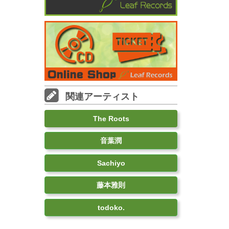
関連アーティスト
The Roots
音葉潤
Sachiyo
藤本雅則
todoko.