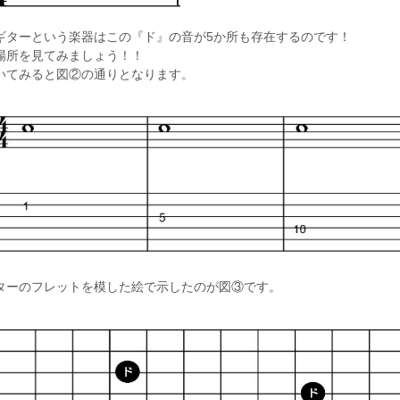
ギターという楽器はこの『ド』の音が5か所も存在するのです！
場所を見てみましょう！！
いてみると図②の通りとなります。
ターのフレットを模した絵で示したのが図③です。