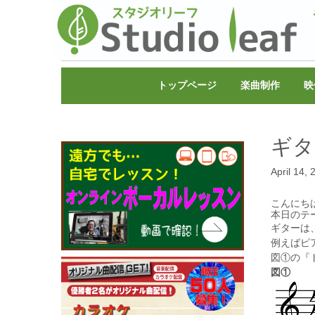
トップページ
楽曲制作
映
ギタ
April 14,
こんにち
本日のテ
ギターは
例えばピ
図①の『
図①