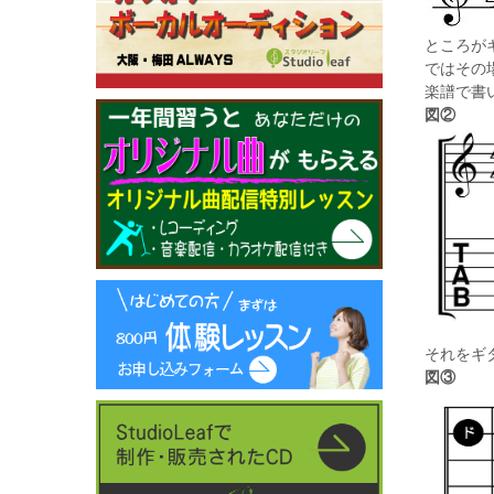
ところが
ではその
楽譜で書
図②
それをギ
図③