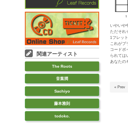
いやいや
ただそれ
1フレッ
これがブ
コードボ
関連アーティスト
られては
あなたの
The Roots
音葉潤
« Prev
Sachiyo
藤本雅則
todoko.